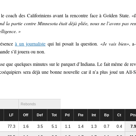
é le coach des Califoriniens avant la rencontre face à Golden State.
«I
d la partie contre Minnesota était déjà pliée, nous ne l’avons pas re
lligence. »
présence
à un journaliste
qui lui posait la question.
«Je vais bien»
, a-
nde s’il jouera ou non.
se que quelques minutes sur le parquet d’Indiana. Le fait même de rev
équipiers sera déjà une bonne nouvelle car il n’a plus joué un All-S
Rebonds
LF
Off
Def
Tot
Pd
Fte
Int
Bp
Ct
Pts
77.3
1.6
3.5
5.1
1.1
1.4
1.3
0.7
0.4
7.9