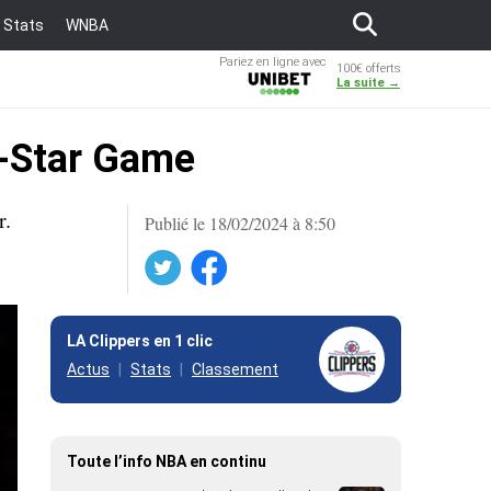
Stats
WNBA
Pariez en ligne avec
100€ offerts
Unibet
La suite →
l-Star Game
r.
Publié le 18/02/2024 à 8:50
Twitter
Facebook
LA Clippers en 1 clic
Actus
Stats
Classement
Toute l’info NBA en continu