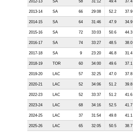
2012-13
SA
58
31:12
49.4
37.4
2013-14
SA
66
29:08
52.2
37.9
2014-15
SA
64
31:46
47.9
34.9
2015-16
SA
72
33:03
50.6
44.3
2016-17
SA
74
33:27
48.5
38.0
2017-18
SA
9
23:20
46.8
31.4
2018-19
TOR
60
34:00
49.6
37.1
2019-20
LAC
57
32:25
47.0
37.8
2020-21
LAC
52
34:06
51.2
39.8
2022-23
LAC
52
33:37
51.2
41.6
2023-24
LAC
68
34:16
52.5
41.7
2024-25
LAC
37
31:54
49.8
41.1
2025-26
LAC
65
32:05
50.5
38.7