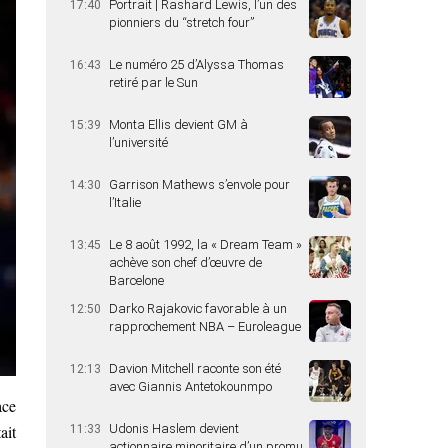
Portrait | Rashard Lewis, l’un des
17:40
pionniers du “stretch four”
Le numéro 25 d’Alyssa Thomas
16:43
retiré par le Sun
Monta Ellis devient GM à
15:39
l’université
Garrison Mathews s’envole pour
14:30
l’Italie
Le 8 août 1992, la « Dream Team »
13:45
achève son chef d’œuvre de
Barcelone
Darko Rajakovic favorable à un
12:50
rapprochement NBA – Euroleague
Davion Mitchell raconte son été
12:13
avec Giannis Antetokounmpo
ace
ait
Udonis Haslem devient
11:33
actionnaire minoritaire d’un promu