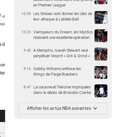
en Premier League
Les Wolves vont donner les clés de
10:58
l a
leur attaque à LaMelo Ball
mis
Vainqueurs du Dream, les Mystics
10:23
réalisent une excellente opération
t-il
A Memphis, Isaiah Stewart veut
9:45
perpétuer l’esprit « Grit & Grind »
oir
Gabby Williams enfonce les
9:16
tar
Wings de Paige Bueckers
La cocaïne et l’héroïne impliquées
8:47
dans le décès de Brandon Clarke
Afficher les actus NBA suivantes