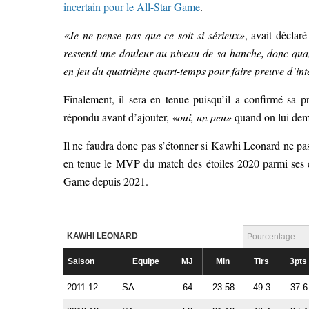
incertain pour le All-Star Game
.
«Je ne pense pas que ce soit si sérieux»
, avait déclar
ressenti une douleur au niveau de sa hanche, donc quan
en jeu du quatrième quart-temps pour faire preuve d’inte
Finalement, il sera en tenue puisqu’il a confirmé sa 
répondu avant d’ajouter,
«oui, un peu»
quand on lui dema
Il ne faudra donc pas s’étonner si Kawhi Leonard ne pas
en tenue le MVP du match des étoiles 2020 parmi ses co
Game depuis 2021.
KAWHI LEONARD
Pourcentage
Saison
Equipe
MJ
Min
Tirs
3pts
2011-12
SA
64
23:58
49.3
37.6