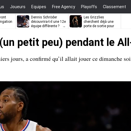
us
Joueurs
Equipes
Free Agency
Playoffs
Classement
vont
Dennis Schröder
Les Grizzlies
ongation
découvrira-t-il une 12e
cherchent déjà une
équipe différente ?
porte de sortie pour
D’Angelo Russell
(un petit peu) pendant le Al
ers jours, a confirmé qu’il allait jouer ce dimanche soi