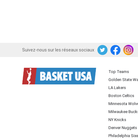
Suivez-nous sur les réseaux sociaux
Twitter
Facebook
Instagram
Top Teams
Golden State Wa
LA Lakers
Boston Celtics
Minnesota Wolv
Milwaukee Buck
NY Knicks
Denver Nuggets
Philadelphia Six