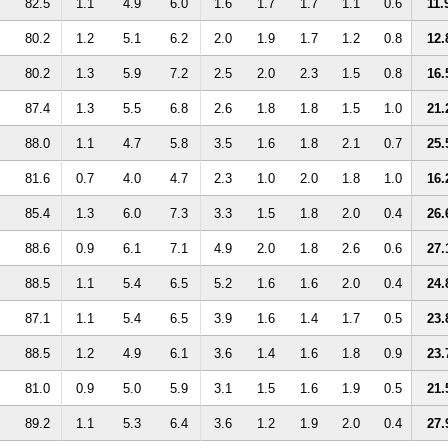
82.5
1.1
4.9
6.0
1.6
1.7
1.7
1.1
0.6
11.
80.2
1.2
5.1
6.2
2.0
1.9
1.7
1.2
0.8
12.
80.2
1.3
5.9
7.2
2.5
2.0
2.3
1.5
0.8
16.
87.4
1.3
5.5
6.8
2.6
1.8
1.8
1.5
1.0
21.
88.0
1.1
4.7
5.8
3.5
1.6
1.8
2.1
0.7
25.
81.6
0.7
4.0
4.7
2.3
1.0
2.0
1.8
1.0
16.
85.4
1.3
6.0
7.3
3.3
1.5
1.8
2.0
0.4
26.
88.6
0.9
6.1
7.1
4.9
2.0
1.8
2.6
0.6
27.
88.5
1.1
5.4
6.5
5.2
1.6
1.6
2.0
0.4
24.
87.1
1.1
5.4
6.5
3.9
1.6
1.4
1.7
0.5
23.
88.5
1.2
4.9
6.1
3.6
1.4
1.6
1.8
0.9
23.
81.0
0.9
5.0
5.9
3.1
1.5
1.6
1.9
0.5
21.
89.2
1.1
5.3
6.4
3.6
1.2
1.9
2.0
0.4
27.