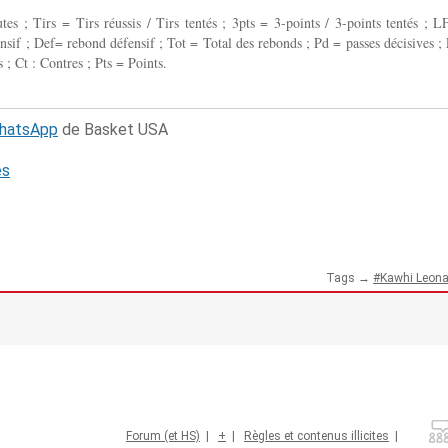
 ; Tirs = Tirs réussis / Tirs tentés ; 3pts = 3-points / 3-points tentés ; L
fensif ; Def= rebond défensif ; Tot = Total des rebonds ; Pd = passes décisives ; 
 ; Ct : Contres ; Pts = Points.
WhatsApp
de Basket USA
és
Tags →
Kawhi Leona
Forum (et HS)
|
+
|
Règles et contenus illicites
|