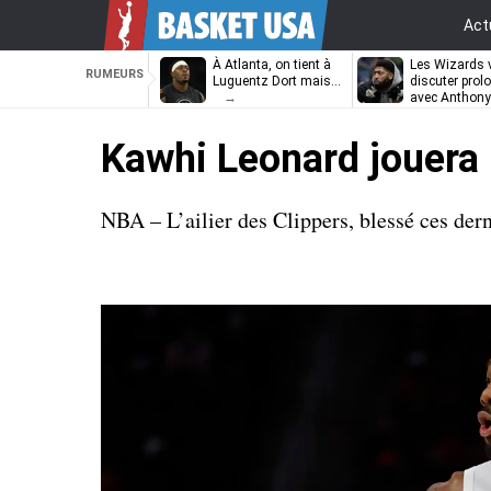
Act
À Atlanta, on tient à
Les Wizards 
RUMEURS
Luguentz Dort mais…
discuter prol
avec Anthony
Davis
Kawhi Leonard jouera 
NBA – L’ailier des Clippers, blessé ces derni