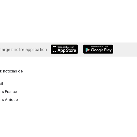
hargez notre application
Android
: noticias de
o
il
ifs France
ifs Afrique