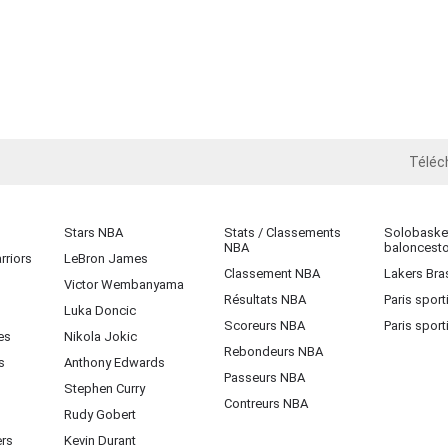
Téléc
iOS
Stars NBA
Stats / Classements
Solobasket
NBA
baloncest
rriors
LeBron James
Classement NBA
Lakers Bras
Victor Wembanyama
Résultats NBA
Paris sport
Luka Doncic
Scoreurs NBA
Paris sport
es
Nikola Jokic
Rebondeurs NBA
s
Anthony Edwards
Passeurs NBA
Stephen Curry
Contreurs NBA
Rudy Gobert
ers
Kevin Durant