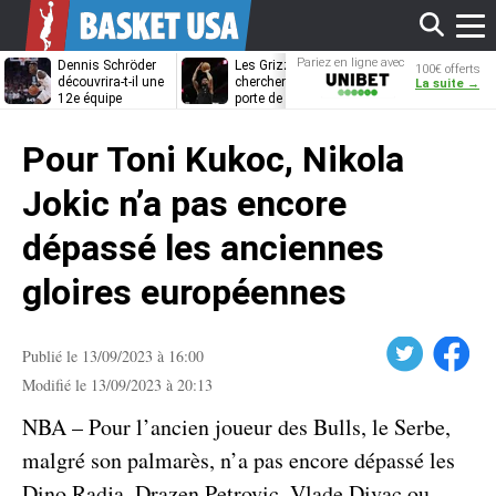
Affi
Pariez en ligne avec
Dennis Schröder
Les Grizzlies
Dwane Casey
100€ offerts
Unibet
découvrira-t-il une
cherchent déjà une
bientôt coach
La suite →
12e équipe
porte de sortie
Rome ?
différente ?
pour D’Angelo
le
Russell
Pour Toni Kukoc, Nikola
men
Jokic n’a pas encore
dépassé les anciennes
gloires européennes
Twitter
Facebook
Publié le 13/09/2023 à 16:00
Modifié le 13/09/2023 à 20:13
NBA – Pour l’ancien joueur des Bulls, le Serbe,
malgré son palmarès, n’a pas encore dépassé les
Dino Radja, Drazen Petrovic, Vlade Divac ou