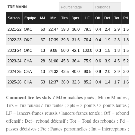
TRE MANN
Pourcentage
Rebonds
Saison
Equipe
MJ
Min
Tirs
3pts
LF
Off
Def
Tot
Pd
F
2021-22
OKC
60
22:47
39.3
36.0
79.3
0.4
2.4
2.9
1.5
1
2022-23
OKC
67
17:39
39.3
31.5
76.4
0.4
1.9
2.3
1.8
1
2023-24
OKC
13
9:09
50.0
42.1
100.0
0.3
1.5
1.8
1.5
0
2023-24
CHA
28
31:00
45.3
36.4
75.9
0.6
3.9
4.5
5.2
1
2024-25
CHA
13
24:32
43.5
40.0
90.5
0.9
2.0
2.9
3.0
1
2025-26
CHA
53
12:37
36.0
32.3
85.2
0.4
1.4
1.7
1.6
1
Comment lire les stats ?
MJ = matches joués ; Min = Minutes ;
Tirs = Tirs réussis / Tirs tentés ; 3pts = 3-points / 3-points tentés ;
LF = lancers-francs réussis / lancers-francs tentés ; Off = rebond
offensif ; Def= rebond défensif ; Tot = Total des rebonds ; Pd =
passes décisives ; Fte : Fautes personnelles ; Int = Interceptions ;