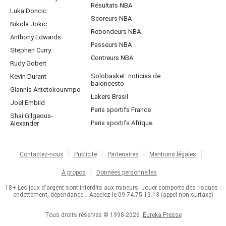
Résultats NBA
Luka Doncic
Scoreurs NBA
Nikola Jokic
Rebondeurs NBA
Anthony Edwards
Passeurs NBA
Stephen Curry
Contreurs NBA
Rudy Gobert
Solobasket: noticias de
Kevin Durant
baloncesto
Giannis Antetokounmpo
Lakers Brasil
Joel Embiid
Paris sportifs France
Shai Gilgeous-
Paris sportifs Afrique
Alexander
Contactez-nous
Publicité
Partenaires
Mentions légales
À propos
Données personnelles
18+ Les jeux d'argent sont interdits aux mineurs. Jouer comporte des risques :
endettement, dépendance... Appelez le 09.74.75.13.13 (appel non surtaxé)
Tous droits réservés © 1998-2026
Eureka Presse