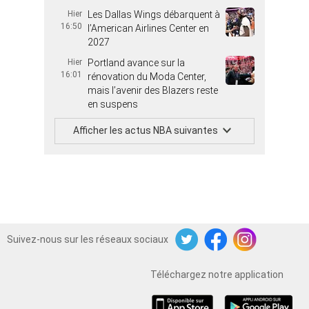
Hier
Les Dallas Wings débarquent à
16:50
l’American Airlines Center en
2027
Hier
Portland avance sur la
16:01
rénovation du Moda Center,
mais l’avenir des Blazers reste
en suspens
Afficher les actus NBA suivantes
Suivez-nous sur les réseaux sociaux
Twitter
Facebook
Instagram
Téléchargez notre application