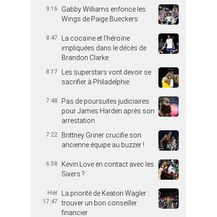
9:16
Gabby Williams enfonce les
Wings de Paige Bueckers
8:47
La cocaïne et l’héroïne
impliquées dans le décès de
Brandon Clarke
8:17
Les superstars vont devoir se
sacrifier à Philadelphie
7:48
Pas de poursuites judiciaires
pour James Harden après son
arrestation
7:22
Brittney Griner crucifie son
ancienne équipe au buzzer !
6:58
Kevin Love en contact avec les
Sixers ?
Hier
La priorité de Keaton Wagler :
17:47
trouver un bon conseiller
financier