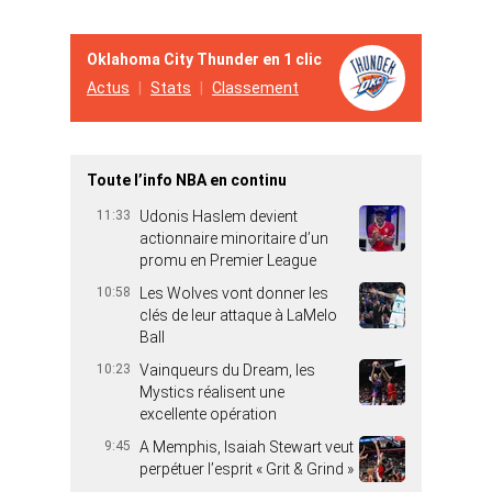
Oklahoma City Thunder en 1 clic
Actus
Stats
Classement
Toute l’info NBA en continu
11:33
Udonis Haslem devient
actionnaire minoritaire d’un
promu en Premier League
10:58
Les Wolves vont donner les
clés de leur attaque à LaMelo
Ball
10:23
Vainqueurs du Dream, les
Mystics réalisent une
excellente opération
9:45
A Memphis, Isaiah Stewart veut
perpétuer l’esprit « Grit & Grind »