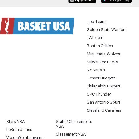
iOS
Android
Top Teams
Golden State Warriors
LA Lakers
Boston Celtics
Minnesota Wolves
Milwaukee Bucks
NY Knicks
Denver Nuggets
Philadelphia Sixers
OKC Thunder
San Antonio Spurs
Cleveland Cavaliers
Stars NBA
Stats / Classements
NBA
LeBron James
Classement NBA
Victor Wembanyama