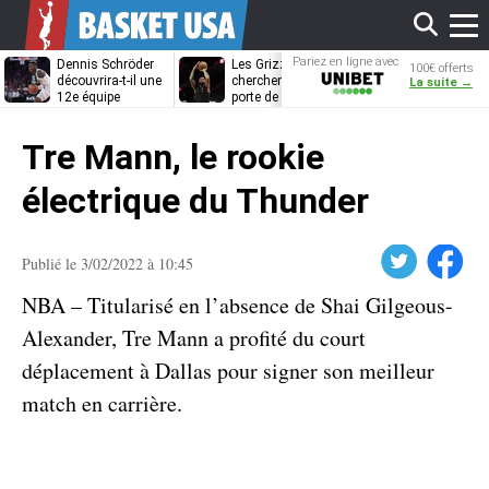
Affi
Pariez en ligne avec
Dennis Schröder
Les Grizzlies
Dwane Casey
100€ offerts
Unibet
découvrira-t-il une
cherchent déjà une
bientôt coach
La suite →
12e équipe
porte de sortie
Rome ?
différente ?
pour D’Angelo
le
Russell
Tre Mann, le rookie
men
électrique du Thunder
Twitter
Facebook
Publié le 3/02/2022 à 10:45
NBA – Titularisé en l’absence de Shai Gilgeous-
Alexander, Tre Mann a profité du court
déplacement à Dallas pour signer son meilleur
match en carrière.