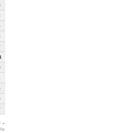
5
2
4
3
7
1
9
1
6
0
7
F =
Fte