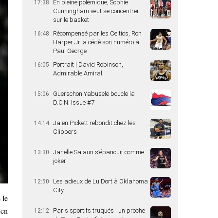
En pleine polémique, Sophie
17:38
Cunningham veut se concentrer
sur le basket
Récompensé par les Celtics, Ron
16:48
Harper Jr. a cédé son numéro à
Paul George
Portrait | David Robinson,
16:05
Admirable Amiral
Guerschon Yabusele boucle la
15:06
D.O.N. Issue #7
Jalen Pickett rebondit chez les
14:14
Clippers
Janelle Salaün s’épanouit comme
13:30
joker
Les adieux de Lu Dort à Oklahoma
12:50
City
 le
 en
Paris sportifs truqués : un proche
12:12