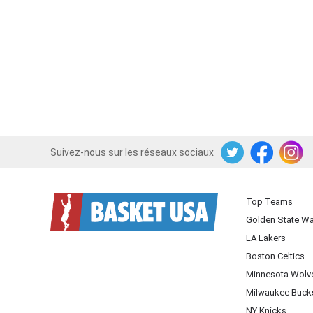
Suivez-nous sur les réseaux sociaux
Twitter
Facebook
Instagram
Top Teams
Golden State Wa
LA Lakers
Boston Celtics
Minnesota Wolv
Milwaukee Buck
NY Knicks