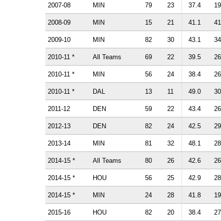
2007-08
MIN
79
23
37.4
19
2008-09
MIN
15
21
41.1
41
2009-10
MIN
82
30
43.1
34
2010-11 *
All Teams
69
22
39.5
26
2010-11 *
MIN
56
24
38.4
26
2010-11 *
DAL
13
11
49.0
30
2011-12
DEN
59
22
43.4
26
2012-13
DEN
82
24
42.5
29
2013-14
MIN
81
32
48.1
28
2014-15 *
All Teams
80
26
42.6
26
2014-15 *
HOU
56
25
42.9
28
2014-15 *
MIN
24
28
41.8
19
2015-16
HOU
82
20
38.4
27