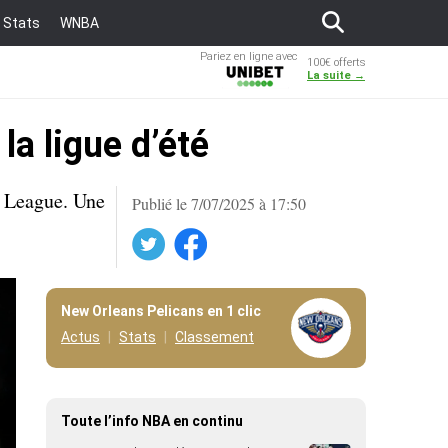
Stats
WNBA
Pariez en ligne avec
100€ offerts
Unibet
La suite →
a ligue d’été
r League. Une
Publié le 7/07/2025 à 17:50
Twitter
Facebook
New Orleans Pelicans en 1 clic
Actus
Stats
Classement
Toute l’info NBA en continu