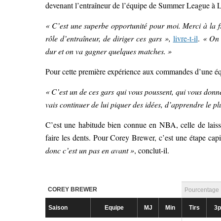
devenant l’entraîneur de l’équipe de Summer League à 
« C’est une superbe opportunité pour moi.
Merci à la f
rôle d’entraîneur, de diriger ces gars »,
livre-t-il
.
« On 
dur et on va gagner quelques matches. »
Pour cette première expérience aux commandes d’une éq
« C’est un de ces gars qui vous poussent, qui vous donne
vais continuer de lui piquer des idées, d’apprendre le plu
C’est une habitude bien connue en NBA, celle de laisser 
faire les dents. Pour Corey Brewer, c’est une étape capi
donc c’est un pas en avant »
, conclut-il.
COREY BREWER
Pourcentage
Saison
Equipe
MJ
Min
Tirs
3p