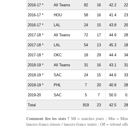
2016-17 *
All Teams
82
16
42.2
22
2016-17 *
HOU
58
16
41.4
23
2016-17 *
LAL
24
15
43.8
20
2017-18 *
All Teams
72
17
44.9
28
2017-18 *
LAL
54
13
45.3
18
2017-18 *
OKC
18
29
44.4
34
2018-19 *
All Teams
31
16
43.1
31
2018-19 *
SAC
24
15
44.6
33
2018-19 *
PHL
7
20
40.8
28
2019-20
SAC
5
7
50.0
0
Total
819
23
42.5
28
Comment lire les stats ?
MJ = matches joués ; Min = Minutes
lancers-francs réussis / lancers-francs tentés ; Off = rebond of