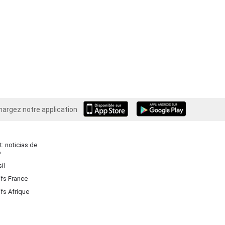
hargez notre application
Android
: noticias de
o
il
ifs France
ifs Afrique