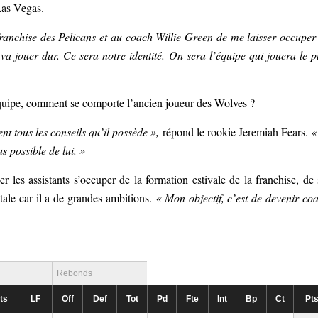
Las Vegas.
ranchise des Pelicans et au coach Willie Green de me laisser occuper
va jouer dur. Ce sera notre identité. On sera l’équipe qui jouera le p
uipe, comment se comporte l’ancien joueur des Wolves ?
nt tous les conseils qu’il possède »,
répond le rookie Jeremiah Fears.
«
s possible de lui. »
les assistants s’occuper de la formation estivale de la franchise, de 
tale car il a de grandes ambitions.
« Mon objectif, c’est de devenir co
Rebonds
ts
LF
Off
Def
Tot
Pd
Fte
Int
Bp
Ct
Pt