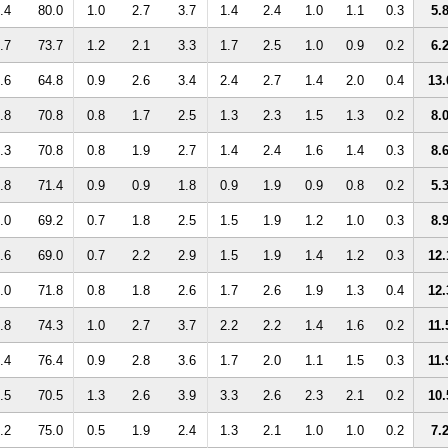
.4
80.0
1.0
2.7
3.7
1.4
2.4
1.0
1.1
0.3
5.
.7
73.7
1.2
2.1
3.3
1.7
2.5
1.0
0.9
0.2
6.
.6
64.8
0.9
2.6
3.4
2.4
2.7
1.4
2.0
0.4
13.
.8
70.8
0.8
1.7
2.5
1.3
2.3
1.5
1.3
0.2
8.
.3
70.8
0.8
1.9
2.7
1.4
2.4
1.6
1.4
0.3
8.
.8
71.4
0.9
0.9
1.8
0.9
1.9
0.9
0.8
0.2
5.
.0
69.2
0.7
1.8
2.5
1.5
1.9
1.2
1.0
0.3
8.
.6
69.0
0.7
2.2
2.9
1.5
1.9
1.4
1.2
0.3
12.
.0
71.8
0.8
1.8
2.6
1.7
2.6
1.9
1.3
0.4
12.
.8
74.3
1.0
2.7
3.7
2.2
2.2
1.4
1.6
0.2
11.
.4
76.4
0.9
2.8
3.6
1.7
2.0
1.1
1.5
0.3
11.
.5
70.5
1.3
2.6
3.9
3.3
2.6
2.3
2.1
0.2
10.
.2
75.0
0.5
1.9
2.4
1.3
2.1
1.0
1.0
0.2
7.