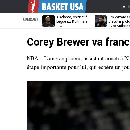
Act
À Atlanta, on tient à
Les Wizards 
RUMEURS
Luguentz Dort mais…
discuter prol
avec Anthony
Davis
Corey Brewer va franch
NBA – L’ancien joueur, assistant coach à 
étape importante pour lui, qui espère un jour