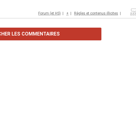
Forum (et HS)
|
+
|
Règles et contenus illicites
|
CHER LES COMMENTAIRES