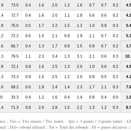
.9
73.5
0.4
1.6
2.0
1.2
1.6
0.7
0.7
0.2
4.
.4
72.7
0.4
1.6
2.0
1.1
1.8
0.6
0.6
0.2
4.
.8
75.0
0.5
1.7
2.2
1.5
1.2
1.0
0.8
0.3
5.
.2
72.2
0.6
1.5
2.1
0.9
1.9
1.1
0.7
0.2
5.
.6
66.7
0.4
1.3
1.7
0.8
1.5
0.8
0.7
0.2
3.
.3
79.5
1.1
2.3
3.4
1.3
3.1
2.1
0.6
0.3
10.
.8
72.1
0.8
1.6
2.5
1.3
2.0
1.0
0.6
0.2
4.
.3
73.3
0.9
1.5
2.5
1.2
2.0
0.8
0.5
0.2
4.
.6
69.2
0.6
1.9
2.4
1.4
2.3
1.7
1.1
0.3
7.
.0
33.3
0.4
1.2
1.6
0.4
1.4
0.8
0.4
0.0
1.
.4
71.3
0.8
2.0
2.8
1.5
2.2
1.3
1.2
0.3
8.
 ; Tirs = Tirs réussis / Tirs tentés ; 3pts = 3-points / 3-points tentés ; L
fensif ; Def= rebond défensif ; Tot = Total des rebonds ; Pd = passes décisives ; 