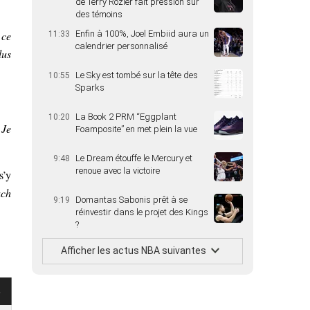
de Terry Rozier fait pression sur
des témoins
 ce
Enfin à 100%, Joel Embiid aura un
11:33
calendrier personnalisé
lus
Le Sky est tombé sur la tête des
10:55
Sparks
La Book 2 PRM “Eggplant
10:20
 Je
Foamposite” en met plein la vue
Le Dream étouffe le Mercury et
9:48
renoue avec la victoire
s’y
ach
Domantas Sabonis prêt à se
9:19
réinvestir dans le projet des Kings
?
Afficher les actus NBA suivantes
s