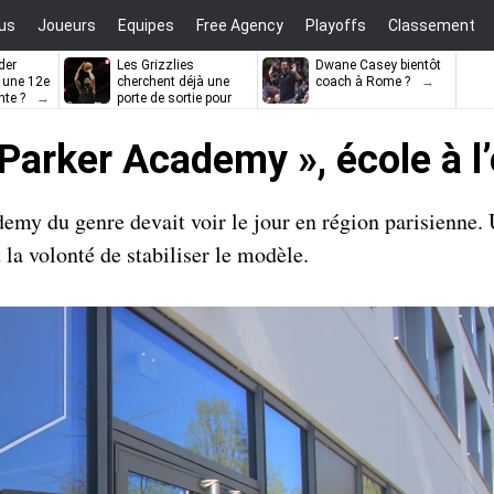
us
Joueurs
Equipes
Free Agency
Playoffs
Classement
der
Les Grizzlies
Dwane Casey bientôt
l une 12e
cherchent déjà une
coach à Rome ?
nte ?
porte de sortie pour
D’Angelo Russell
Parker Academy », école à l’é
my du genre devait voir le jour en région parisienne. 
t la volonté de stabiliser le modèle.