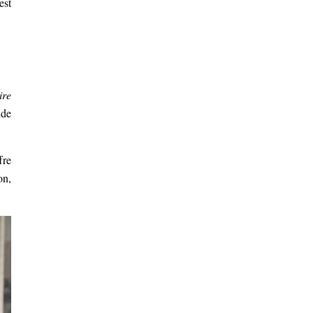
est
ire
nde
fre
on,