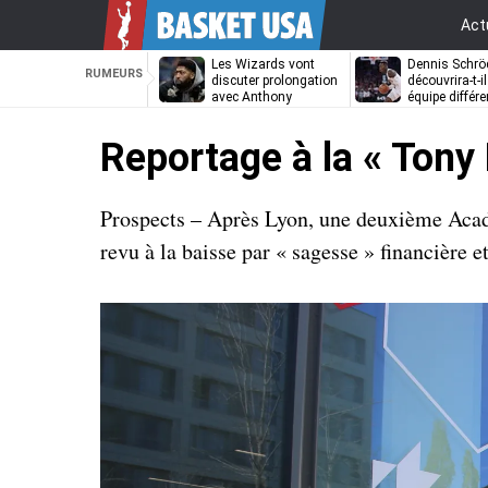
Act
Les Wizards vont
Dennis Schrö
RUMEURS
discuter prolongation
découvrira-t-i
avec Anthony
équipe différe
Davis
Reportage à la « Tony 
Prospects – Après Lyon, une deuxième Acade
revu à la baisse par « sagesse » financière e