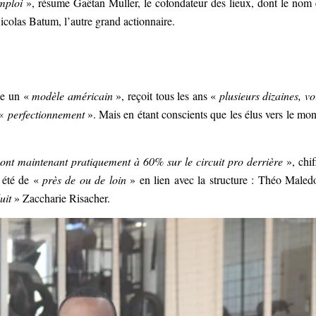
emploi
», résume Gaëtan Muller, le cofondateur des lieux, dont le nom 
icolas Batum, l’autre grand actionnaire.
ue un «
modèle américain
», reçoit tous les ans «
plusieurs dizaines, vo
 «
perfectionnement
». Mais en étant conscients que les élus vers le mo
sont maintenant pratiquement à 60% sur le circuit pro derrière
», chif
t été de «
près de ou de loin
» en lien avec la structure : Théo Maled
uit
» Zaccharie Risacher.