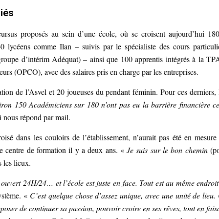
riés
ursus proposés au sein d’une école, où se croisent aujourd’hui 18
 lycéens comme Ilan – suivis par le spécialiste des cours particuli
 groupe d’intérim Adéquat) – ainsi que 100 apprentis intégrés à la T
eurs (OPCO), avec des salaires pris en charge par les entreprises.
tion de l’Asvel et 20 joueuses du pendant féminin. Pour ces derniers, 
iron 150 Académiciens sur 180 n’ont pas eu la barrière financière ce
ui nous répond par mail.
oisé dans les couloirs de l’établissement, n’aurait pas été en mesure
le centre de formation il y a deux ans. «
Je suis sur le bon chemin
(p
 les lieux.
té ouvert 24H/24… et l’école est juste en face. Tout est au même endroit
ystème. «
C’est quelque chose d’assez unique, avec une unité de lieu.
oposer de continuer sa passion, pouvoir croire en ses rêves, tout en fais