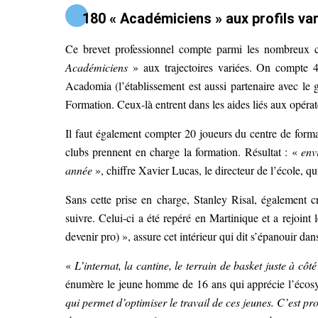
180 « Académiciens » aux profils va
Ce brevet professionnel compte parmi les nombreux c
Académiciens
» aux trajectoires variées. On compte 40
Acadomia (l’établissement est aussi partenaire avec le
Formation. Ceux-là entrent dans les aides liés aux opérat
Il faut également compter 20 joueurs du centre de forma
clubs prennent en charge la formation. Résultat : «
env
année
», chiffre Xavier Lucas, le directeur de l’école, q
Sans cette prise en charge, Stanley Risal, également cr
suivre. Celui-ci a été repéré en Martinique et a rejoint 
devenir pro) », assure cet intérieur qui dit s’épanouir dans
«
L’internat, la cantine, le terrain de basket juste à cô
énumère le jeune homme de 16 ans qui apprécie l’écos
qui permet d’optimiser le travail de ces jeunes. C’est pr