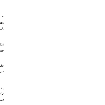
0 «
ers
PAA
les
tte
 de
our
»,
 Ce
ant