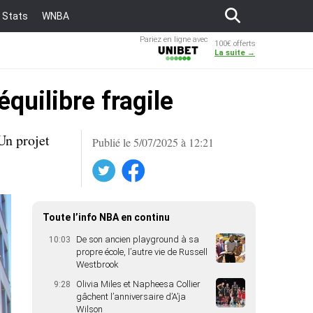
Stats
WNBA
Pariez en ligne avec
100€ offerts
Unibet
La suite →
quilibre fragile
Un projet
Publié le 5/07/2025 à 12:21
Twitter
Facebook
Toute l’info NBA en continu
De son ancien playground à sa
10:03
propre école, l’autre vie de Russell
Westbrook
Olivia Miles et Napheesa Collier
9:28
gâchent l’anniversaire d’A’ja
Wilson