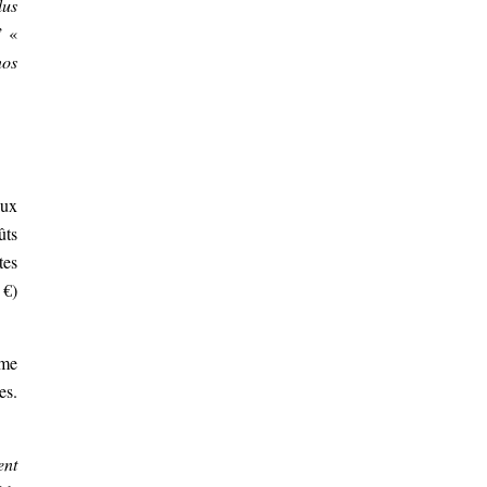
lus
’ «
nos
aux
ûts
tes
 €)
me
es.
ent