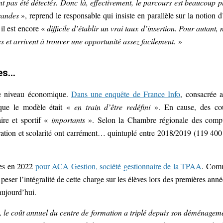
ont pas été détectés. Donc là, effectivement, le parcours est beaucoup p
grandes
», reprend le responsable qui insiste en parallèle sur la notion d
il est encore «
difficile d’établir un vrai taux d’insertion. Pour autant, 
s et arrivent à trouver une opportunité assez facilement.
»
ées…
ce niveau économique.
Dans une enquête de France Info
, consacrée 
 que le modèle était «
en train d’être redéfini
». En cause, des co
ire et sportif «
importants
». Selon la Chambre régionale des comp
ation et scolarité ont carrément… quintuplé entre 2018/2019 (119 400
lées en 2022
pour ACA Gestion, société gestionnaire de la TPAA
. Com
 peser l’intégralité de cette charge sur les élèves lors des premières anné
aujourd’hui.
s, le coût annuel du centre de formation a triplé depuis son déménagem