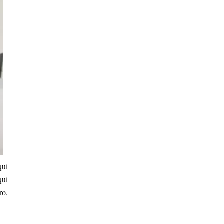
qui
qui
ro,