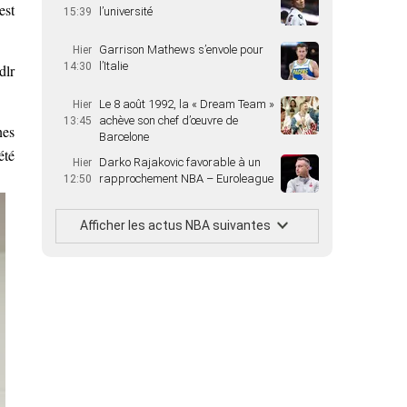
est
l’université
15:39
Garrison Mathews s’envole pour
Hier
l’Italie
14:30
dlr
Le 8 août 1992, la « Dream Team »
Hier
achève son chef d’œuvre de
13:45
nes
Barcelone
été
Darko Rajakovic favorable à un
Hier
rapprochement NBA – Euroleague
12:50
Afficher les actus NBA suivantes