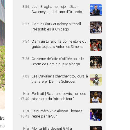
Josh Broghamer rejoint Sean
8:56
Sweeney sur le banc d’Orlando
Caitlin Clark et Kelsey Mitchell
8:27
irrésistibles à Chicago
Damian Lillard, la bonne étoile qui
7:54
guide toujours Anfernee Simons
Onzième défaite d’affilée pour le
7:26
Storm de Dominique Malonga
Les Cavaliers cherchent toujours à
7:03
transférer Dennis Schröder
Portrait | Rashard Lewis, l’un des
Hier
pionniers du “stretch four”
17:40
Le numéro 25 d’Alyssa Thomas
Hier
retiré par le Sun
16:43
dre
une
Monta Ellis devient GM à
Hier